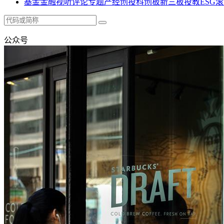
基金
金融
视听
评论
专题
产经
创投
科创板
新三板
投教
ESG
滚
公众号