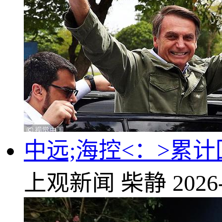
中远;海控<：>累计回
上观新闻
柴静
2026