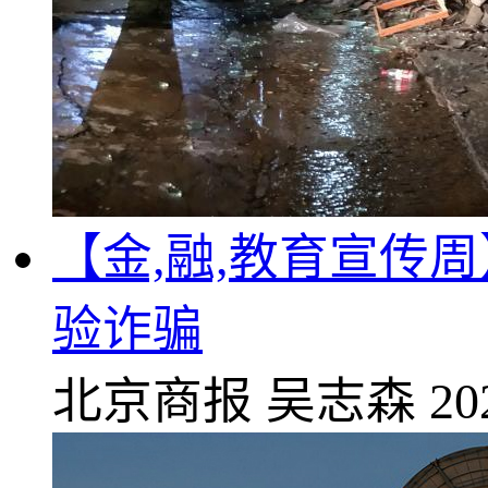
【金,融,教育宣传
验诈骗
北京商报
吴志森
20