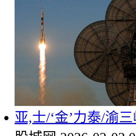
亚,士/‘金’力泰/