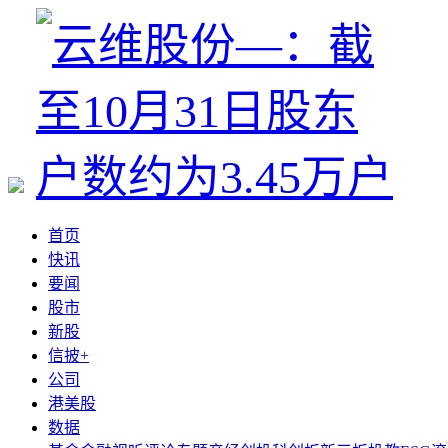
首页
快讯
要闻
股市
新股
信披+
公司
港美股
数据